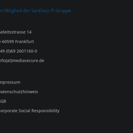
in Mitglied der SanData IT-Gruppe
eleitsstrasse 14
-60599 Frankfurt
49 (0)69 2601160-0
nfo{at}mediasecure.de
Impressum
atenschutzhinweis
AGB
orporate Social Responsibility